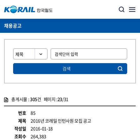
채용공고
검색
총게시물 :
305
건 페이지 :
23
/31
게시물 목록
코레일소개_경영공시_채용공고 목록 - 정보 제공
번호
85
제목
2016년 코레일 인턴사원 모집 공고
작성일
2016-01-18
조회수
264,383