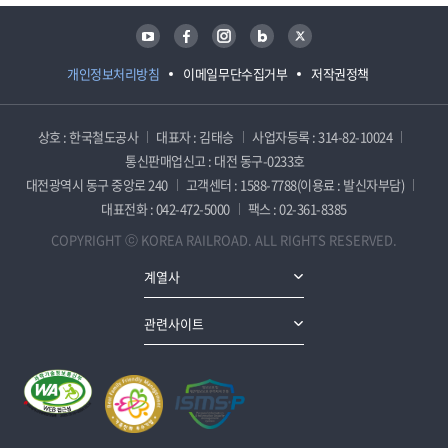
유튜브
페이스북
인스타그램
블로그
트위터
개인정보처리방침
이메일무단수집거부
저작권정책
상호 : 한국철도공사
대표자 : 김태승
사업자등록 : 314-82-10024
통신판매업신고 : 대전 동구-0233호
대전광역시 동구 중앙로 240
고객센터 : 1588-7788(이용료 : 발신자부담)
대표전화 : 042-472-5000
팩스 : 02-361-8385
COPYRIGHT ⓒ KOREA RAILROAD. ALL RIGHTS RESERVED.
계열사
관련사이트