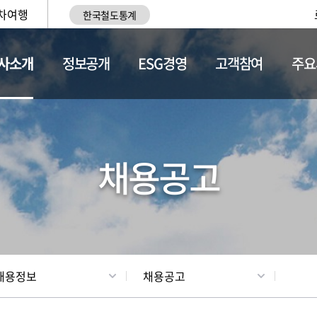
차여행
한국철도통계
사소개
정보공개
ESG경영
고객참여
주요
황
조직현황
채용정보
채용공고
채용정보
채용공고