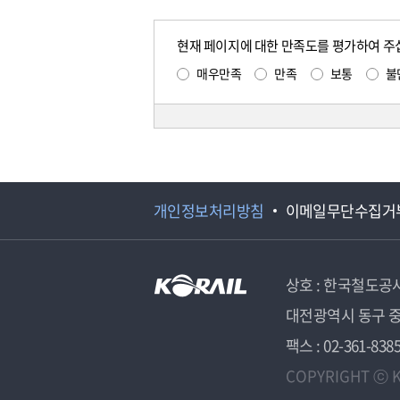
현재 페이지에 대한 만족도를 평가하여 주
매우만족
만족
보통
불
개인정보처리방침
이메일무단수집거
상호 : 한국철도공
대전광역시 동구 중
팩스 : 02-361-838
COPYRIGHT ⓒ K