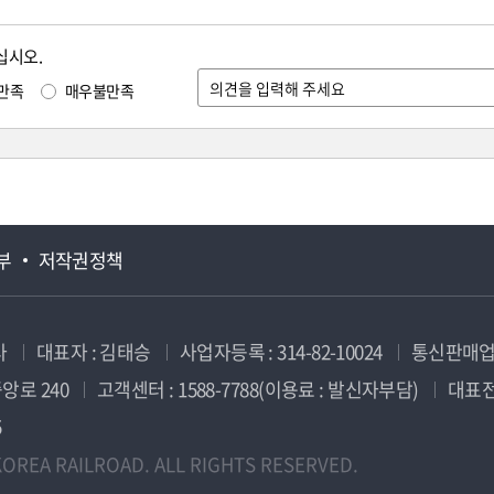
십시오.
만족
매우불만족
부
저작권정책
사
대표자 : 김태승
사업자등록 : 314-82-10024
통신판매업신
앙로 240
고객센터 : 1588-7788(이용료 : 발신자부담)
대표전화
5
OREA RAILROAD. ALL RIGHTS RESERVED.