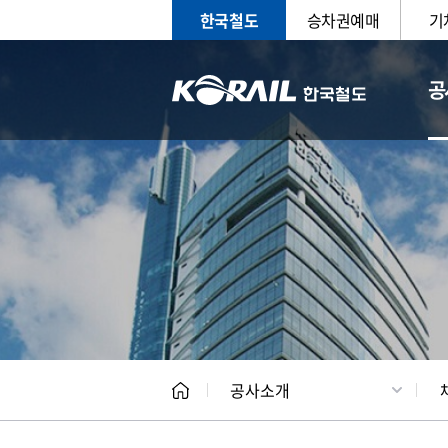
한국철도
승차권예매
기
공
CEO
일반현
공사소개