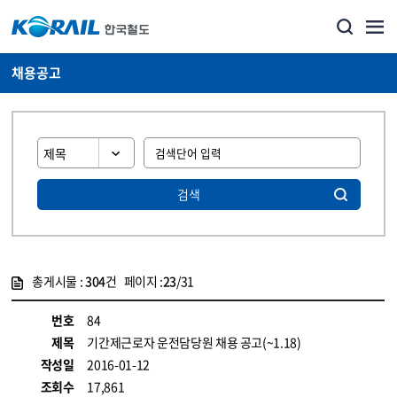
채용공고
검색
총게시물 :
304
건 페이지 :
23
/31
게시물 목록
코레일소개_경영공시_채용공고 목록 - 정보 제공
번호
84
제목
기간제근로자 운전담당원 채용 공고(~1.18)
작성일
2016-01-12
조회수
17,861