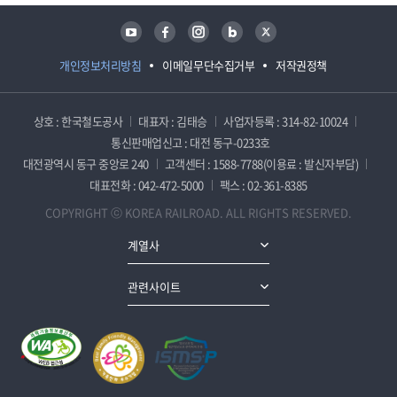
유튜브
페이스북
인스타그램
블로그
트위터
개인정보처리방침
이메일무단수집거부
저작권정책
상호 : 한국철도공사
대표자 : 김태승
사업자등록 : 314-82-10024
통신판매업신고 : 대전 동구-0233호
대전광역시 동구 중앙로 240
고객센터 : 1588-7788(이용료 : 발신자부담)
대표전화 : 042-472-5000
팩스 : 02-361-8385
COPYRIGHT ⓒ KOREA RAILROAD. ALL RIGHTS RESERVED.
계열사
관련사이트