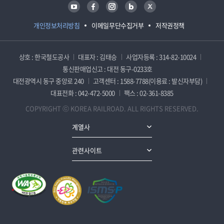
유튜브
페이스북
인스타그램
블로그
트위터
개인정보처리방침
이메일무단수집거부
저작권정책
상호 : 한국철도공사
대표자 : 김태승
사업자등록 : 314-82-10024
통신판매업신고 : 대전 동구-0233호
대전광역시 동구 중앙로 240
고객센터 : 1588-7788(이용료 : 발신자부담)
대표전화 : 042-472-5000
팩스 : 02-361-8385
COPYRIGHT ⓒ KOREA RAILROAD. ALL RIGHTS RESERVED.
계열사
관련사이트