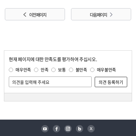
이전 페이지
다음 페이지
현재 페이지에 대한 만족도를 평가하여 주십시오.
콘텐츠 만족도 조사
만족도 조사
매우만족
만족
보통
불만족
매우불만족
담당자 정보
담당자 정보
유튜브
페이스북
인스타그램
블로그
트위터