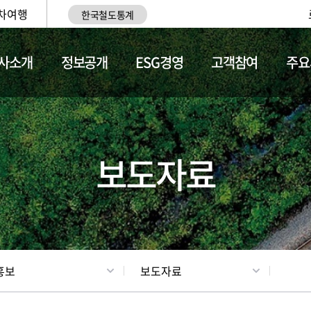
차여행
한국철도통계
사소개
정보공개
ESG경영
고객참여
주요
업
갤러리
기차소개
보도자료
홍보
보도자료