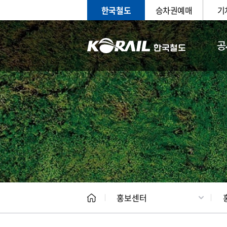
한국철도
승차권예매
기
공
홍보
문화사
홍보센터