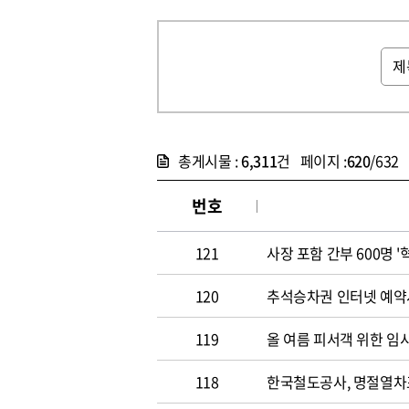
총게시물 :
6,311
건 페이지 :
620
/632
번호
121
사장 포함 간부 600명 
120
추석승차권 인터넷 예약시
119
올 여름 피서객 위한 임
118
한국철도공사, 명절열차