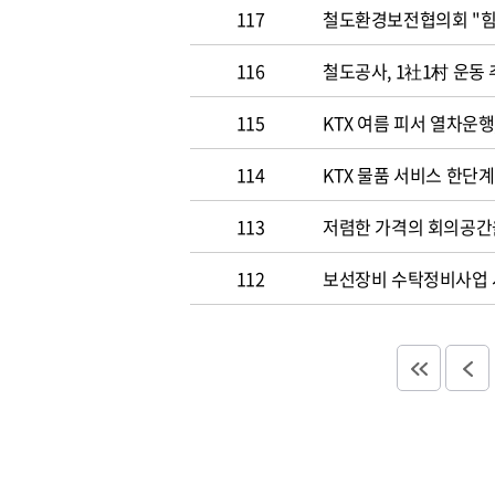
117
철도환경
116
철도공사, 1社1村 운동
115
KTX 여름 피서 열차운행
114
KTX 물품 서비스 한단
113
저렴한 가격의 회의공간
112
보선장비 수탁정비사업