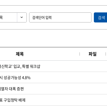
검색
제목
파일
'혁신학교' 입교, 특별 워크샵
 성공가능성 4.8%
시열차 대폭 증편
표 구입청탁 배제