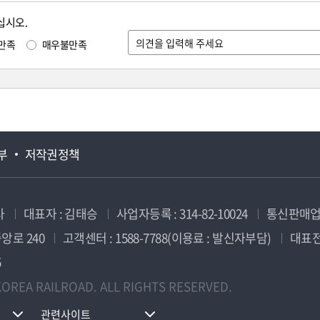
십시오.
만족
매우불만족
부
저작권정책
사
대표자 : 김태승
사업자등록 : 314-82-10024
통신판매업신
앙로 240
고객센터 : 1588-7788(이용료 : 발신자부담)
대표전화
5
OREA RAILROAD. ALL RIGHTS RESERVED.
관련사이트