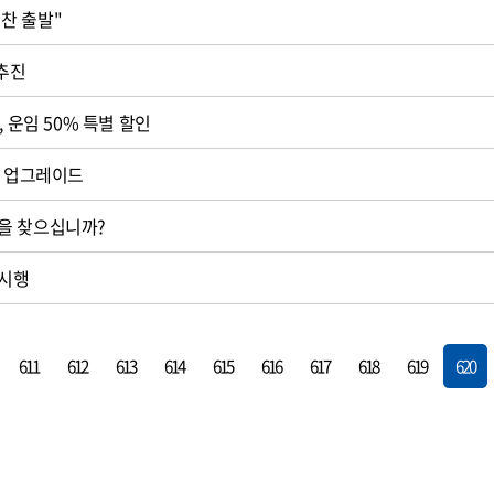
보전협의회 "힘찬 출발"
 추진
, 운임 50% 특별 할인
계 업그레이드
을 찾으십니까?
 시행
611
612
613
614
615
616
617
618
619
620