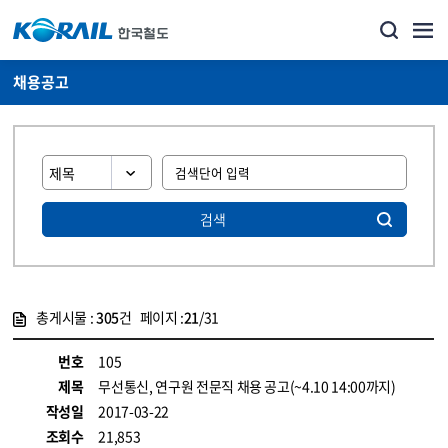
채용공고
검색
총게시물 :
305
건 페이지 :
21
/31
게시물 목록
코레일소개_경영공시_채용공고 목록 - 정보 제공
번호
105
제목
무선통신, 연구원 전문직 채용 공고(~4.10 14:00까지)
작성일
2017-03-22
조회수
21,853