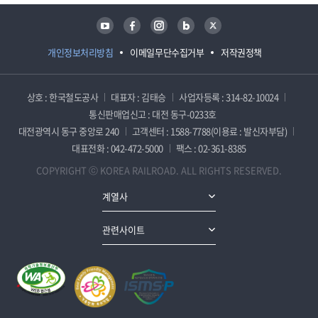
유튜브
페이스북
인스타그램
블로그
트위터
개인정보처리방침
이메일무단수집거부
저작권정책
상호 : 한국철도공사
대표자 : 김태승
사업자등록 : 314-82-10024
통신판매업신고 : 대전 동구-0233호
대전광역시 동구 중앙로 240
고객센터 : 1588-7788(이용료 : 발신자부담)
대표전화 : 042-472-5000
팩스 : 02-361-8385
COPYRIGHT ⓒ KOREA RAILROAD. ALL RIGHTS RESERVED.
계열사
관련사이트