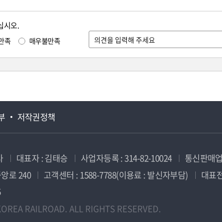
십시오.
만족
매우불만족
부
저작권정책
사
대표자 : 김태승
사업자등록 : 314-82-10024
통신판매업신
앙로 240
고객센터 : 1588-7788(이용료 : 발신자부담)
대표전화
5
OREA RAILROAD. ALL RIGHTS RESERVED.