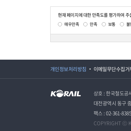
현재 페이지에 대한 만족도를 평가하여 주
매우만족
만족
보통
불
개인정보처리방침
이메일무단수집거
상호 : 한국철도공
대전광역시 동구 중
팩스 : 02-361-838
COPYRIGHT ⓒ K