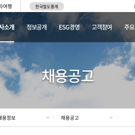
차여행
한국철도통계
사소개
정보공개
ESG경영
고객참여
주요
황
조직현황
채용정보
채용공고
채용정보
채용공고