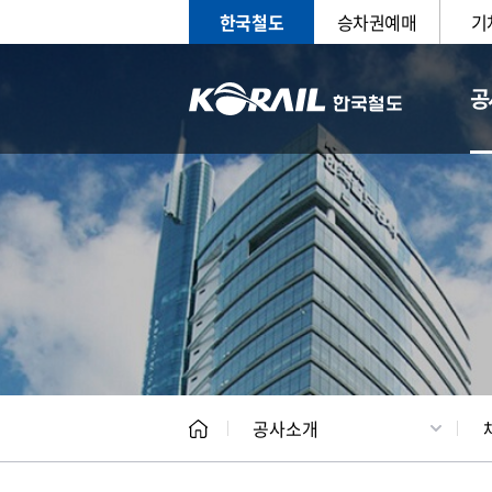
한국철도
승차권예매
기
공
CEO
일반현
공사소개