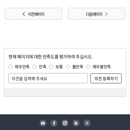
이전 페이지
다음 페이지
현재 페이지에 대한 만족도를 평가하여 주십시오.
콘텐츠 만족도 조사
만족도 조사
매우만족
만족
보통
불만족
매우불만족
담당자 정보
담당자 정보
유튜브
페이스북
인스타그램
블로그
트위터