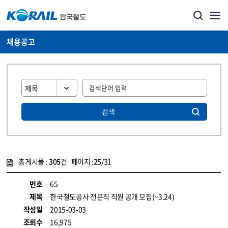
채용공고
검색
총게시물 :
305
건 페이지 :
25
/31
게시물 목록
코레일소개_경영공시_채용공고 목록 - 정보 제공
번호
65
제목
한국철도공사 전문직 직원 공개 모집(~3.24)
작성일
2015-03-03
조회수
16,975