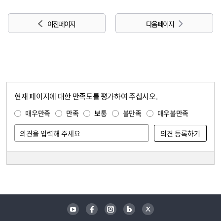
이전 페이지
다음 페이지
현재 페이지에 대한 만족도를 평가하여 주십시오.
콘텐츠 만족도 조사
만족도 조사
매우만족
만족
보통
불만족
매우불만족
담당자 정보
담당자 정보
유튜브
페이스북
인스타그램
블로그
트위터