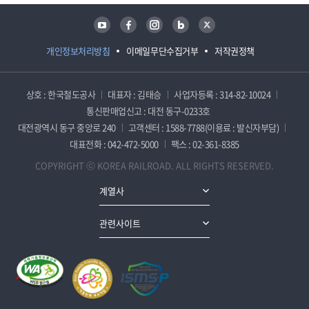
유튜브
페이스북
인스타그램
블로그
트위터
개인정보처리방침
이메일무단수집거부
저작권정책
상호 : 한국철도공사
대표자 : 김태승
사업자등록 : 314-82-10024
통신판매업신고 : 대전 동구-0233호
대전광역시 동구 중앙로 240
고객센터 : 1588-7788(이용료 : 발신자부담)
대표전화 : 042-472-5000
팩스 : 02-361-8385
COPYRIGHT ⓒ KOREA RAILROAD. ALL RIGHTS RESERVED.
계열사
관련사이트