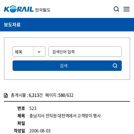
보도자료
검색
총게시물 :
6,313
건 페이지 :
580
/632
게시물 목록
뉴스·홍보_보도자료 목록 - 정보 제공
번호
523
제목
충남지사 전직원 대천역에서 고객맞이 행사
파일
작성일
2006-08-03