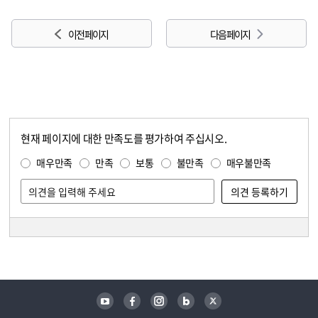
이전 페이지
다음 페이지
현재 페이지에 대한 만족도를 평가하여 주십시오.
콘텐츠 만족도 조사
만족도 조사
매우만족
만족
보통
불만족
매우불만족
담당자 정보
담당자 정보
유튜브
페이스북
인스타그램
블로그
트위터