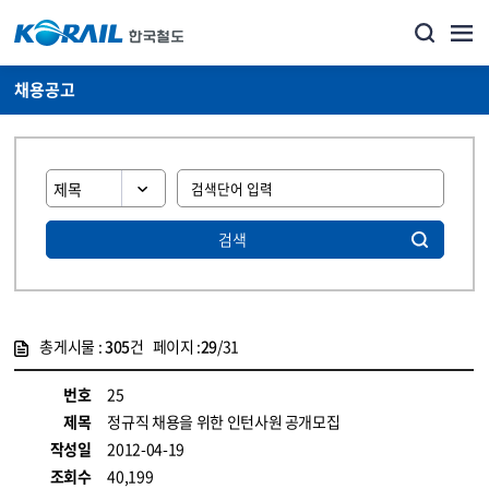
채용공고
검색
총게시물 :
305
건 페이지 :
29
/31
게시물 목록
코레일소개_경영공시_채용공고 목록 - 정보 제공
번호
25
제목
정규직 채용을 위한 인턴사원 공개모집
작성일
2012-04-19
조회수
40,199