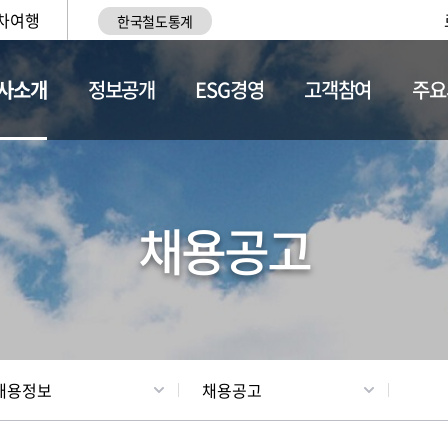
차여행
한국철도통계
사소개
정보공개
ESG경영
고객참여
주요
황
조직현황
채용정보
채용공고
채용정보
채용공고