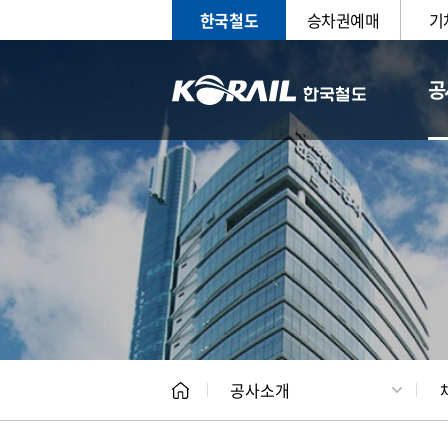
한국철도
승차권예매
기
공
CEO
일반현
공사소개