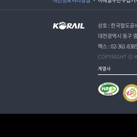
상호 : 한국철도공
대전광역시 동구 중
팩스 : 02-361-838
COPYRIGHT ⓒ K
계열사