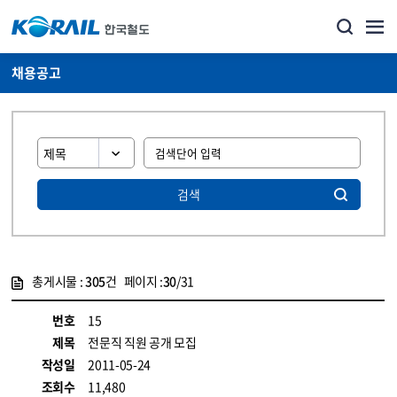
채용공고
검색
총게시물 :
305
건 페이지 :
30
/31
게시물 목록
코레일소개_경영공시_채용공고 목록 - 정보 제공
번호
15
제목
전문직 직원 공개 모집
작성일
2011-05-24
조회수
11,480