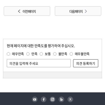
이전 페이지
다음 페이지
현재 페이지에 대한 만족도를 평가하여 주십시오.
콘텐츠 만족도 조사
만족도 조사
매우만족
만족
보통
불만족
매우불만족
담당자 정보
담당자 정보
유튜브
페이스북
인스타그램
블로그
트위터