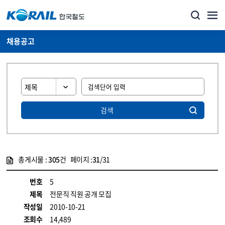
채용공고
검색
총게시물 :
305
건 페이지 :
31
/31
게시물 목록
코레일소개_경영공시_채용공고 목록 - 정보 제공
번호
5
제목
전문직 직원 공개 모집
작성일
2010-10-21
조회수
14,489