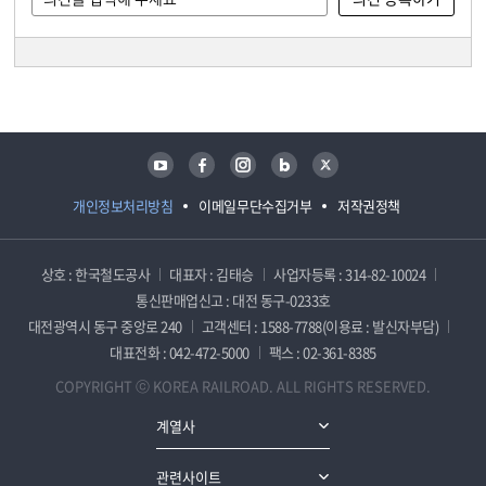
담당자 정보
담당자 정보
유튜브
페이스북
인스타그램
블로그
트위터
개인정보처리방침
이메일무단수집거부
저작권정책
상호 : 한국철도공사
대표자 : 김태승
사업자등록 : 314-82-10024
통신판매업신고 : 대전 동구-0233호
대전광역시 동구 중앙로 240
고객센터 : 1588-7788(이용료 : 발신자부담)
대표전화 : 042-472-5000
팩스 : 02-361-8385
COPYRIGHT ⓒ KOREA RAILROAD. ALL RIGHTS RESERVED.
계열사
관련사이트