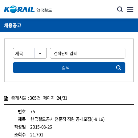
채용공고
검색
총게시물 :
305
건 페이지 :
24
/31
게시물 목록
코레일소개_경영공시_채용공고 목록 - 정보 제공
번호
75
제목
한국철도공사 전문직 직원 공개모집(~9.16)
작성일
2015-08-26
조회수
21,701