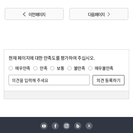
이전 페이지
다음 페이지
현재 페이지에 대한 만족도를 평가하여 주십시오.
콘텐츠 만족도 조사
만족도 조사
매우만족
만족
보통
불만족
매우불만족
담당자 정보
담당자 정보
유튜브
페이스북
인스타그램
블로그
트위터