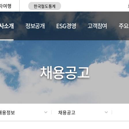
차여행
한국철도통계
사소개
정보공개
ESG경영
고객참여
주요
황
조직현황
채용정보
채용공고
채용정보
채용공고