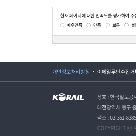
현재 페이지에 대한 만족도를 평가하여 주
매우만족
만족
보통
불
개인정보처리방침
이메일무단수집거
상호 : 한국철도공
대전광역시 동구 중
팩스 : 02-361-838
COPYRIGHT ⓒ K