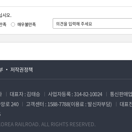
십시오.
만족
매우불만족
부
저작권정책
사
대표자 : 김태승
사업자등록 : 314-82-10024
통신판매업신
앙로 240
고객센터 : 1588-7788(이용료 : 발신자부담)
대표전화
5
OREA RAILROAD. ALL RIGHTS RESERVED.