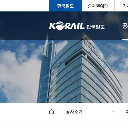
한국철도
승차권예매
기
공
CEO
일반현
공사소개