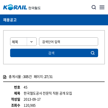
채용공고
검색
총게시물 :
305
건 페이지 :
27
/31
게시물 목록
코레일소개_경영공시_채용공고 목록 - 정보 제공
번호
45
제목
한국철도공사 전문직 직원 공개 모집
작성일
2013-09-17
조회수
120,985