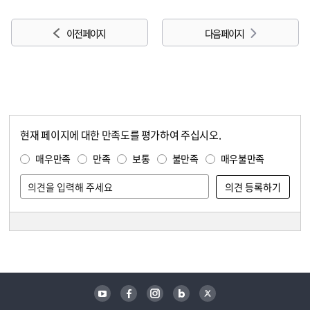
이전 페이지
다음 페이지
현재 페이지에 대한 만족도를 평가하여 주십시오.
콘텐츠 만족도 조사
만족도 조사
매우만족
만족
보통
불만족
매우불만족
담당자 정보
담당자 정보
유튜브
페이스북
인스타그램
블로그
트위터