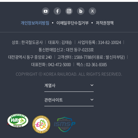
유튜브
페이스북
인스타그램
블로그
트위터
개인정보처리방침
이메일무단수집거부
저작권정책
상호 : 한국철도공사
대표자 : 김태승
사업자등록 : 314-82-10024
통신판매업신고 : 대전 동구-0233호
대전광역시 동구 중앙로 240
고객센터 : 1588-7788(이용료 : 발신자부담)
대표전화 : 042-472-5000
팩스 : 02-361-8385
COPYRIGHT ⓒ KOREA RAILROAD. ALL RIGHTS RESERVED.
계열사
관련사이트