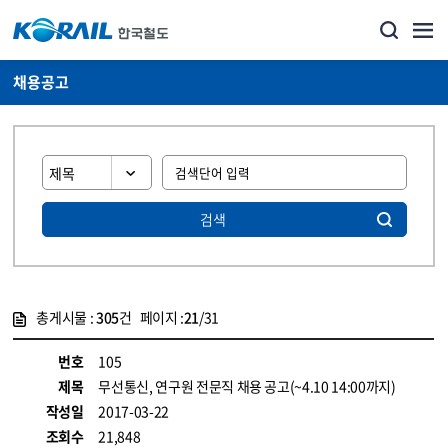
채용공고
검색
총게시물 :
305
건 페이지 :
21
/31
게시물 목록
코레일소개_경영공시_채용공고 목록 - 정보 제공
번호
105
제목
무선통신, 연구원 전문직 채용 공고(~4.10 14:00까지)
작성일
2017-03-22
조회수
21,848