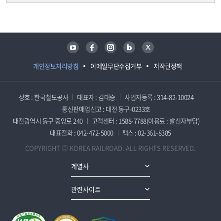
담당자 정보
담당자 정보
유튜브
페이스북
인스타그램
블로그
트위터
개인정보처리방침
이메일무단수집거부
저작권정책
상호 : 한국철도공사
대표자 : 김태승
사업자등록 : 314-82-10024
통신판매업신고 : 대전 동구-0233호
대전광역시 동구 중앙로 240
고객센터 : 1588-7788(이용료 : 발신자부담)
대표전화 : 042-472-5000
팩스 : 02-361-8385
COPYRIGHT ⓒ KOREA RAILROAD. ALL RIGHTS RESERVED.
계열사
관련사이트