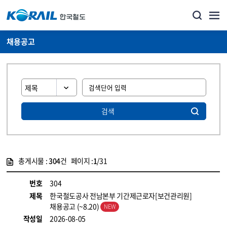
채용공고
검색
총게시물 :
304
건 페이지 :
1
/31
게시물 목록
코레일소개_경영공시_채용공고 목록 - 정보 제공
번호
304
제목
한국철도공사 전남본부 기간제근로자[보건관리원]
채용공고 (~8.20)
작성일
2026-08-05