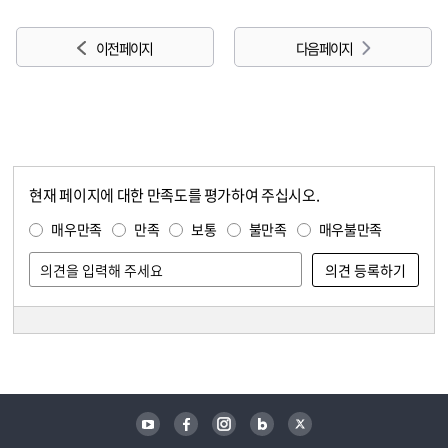
이전 페이지
다음 페이지
현재 페이지에 대한 만족도를 평가하여 주십시오.
콘텐츠 만족도 조사
만족도 조사
매우만족
만족
보통
불만족
매우불만족
담당자 정보
담당자 정보
유튜브
페이스북
인스타그램
블로그
트위터