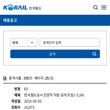
채용공고
검색
총게시물 :
305
건 페이지 :
25
/31
게시물 목록
코레일소개_경영공시_채용공고 목록 - 정보 제공
번호
65
제목
한국철도공사 전문직 직원 공개 모집(~3.24)
작성일
2015-03-03
조회수
16,972