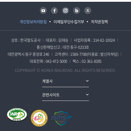
유튜브
페이스북
인스타그램
블로그
트위터
개인정보처리방침
이메일무단수집거부
저작권정책
상호 : 한국철도공사
대표자 : 김태승
사업자등록 : 314-82-10024
통신판매업신고 : 대전 동구-0233호
대전광역시 동구 중앙로 240
고객센터 : 1588-7788(이용료 : 발신자부담)
대표전화 : 042-472-5000
팩스 : 02-361-8385
COPYRIGHT ⓒ KOREA RAILROAD. ALL RIGHTS RESERVED.
계열사
관련사이트