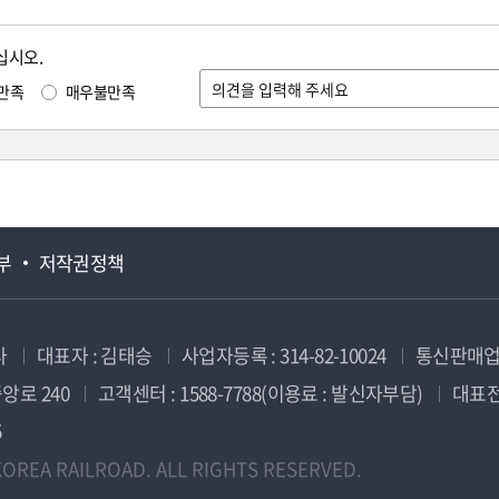
십시오.
만족
매우불만족
부
저작권정책
사
대표자 : 김태승
사업자등록 : 314-82-10024
통신판매업신
앙로 240
고객센터 : 1588-7788(이용료 : 발신자부담)
대표전화
5
OREA RAILROAD. ALL RIGHTS RESERVED.