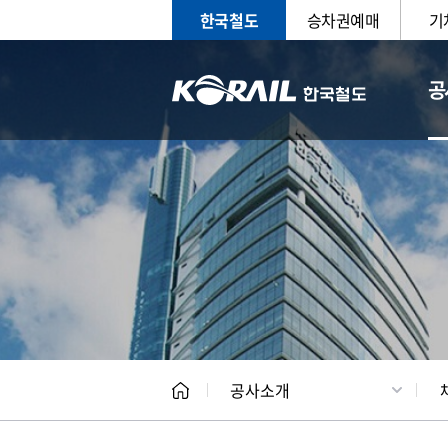
한국철도
승차권예매
기
공
CEO
일반현
공사소개