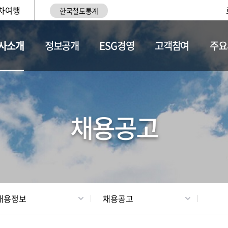
차여행
한국철도통계
사소개
정보공개
ESG경영
고객참여
주요
황
조직현황
채용정보
채용공고
채용정보
채용공고