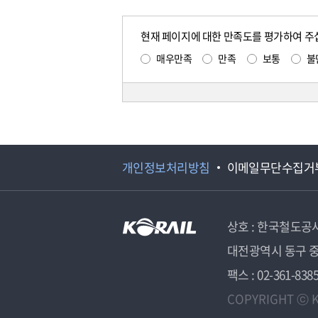
현재 페이지에 대한 만족도를 평가하여 주
매우만족
만족
보통
불
개인정보처리방침
이메일무단수집거
상호 : 한국철도공
대전광역시 동구 중
팩스 : 02-361-838
COPYRIGHT ⓒ K