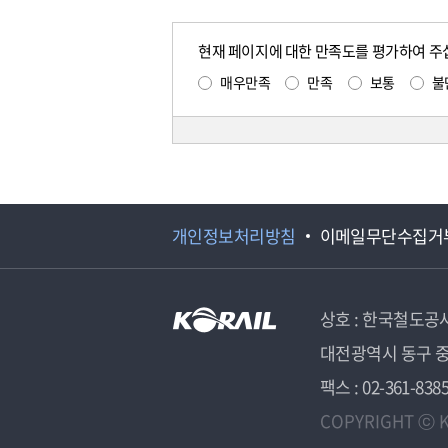
현재 페이지에 대한 만족도를 평가하여 주
매우만족
만족
보통
불
개인정보처리방침
이메일무단수집거
상호 : 한국철도공
대전광역시 동구 중
팩스 : 02-361-838
COPYRIGHT ⓒ K