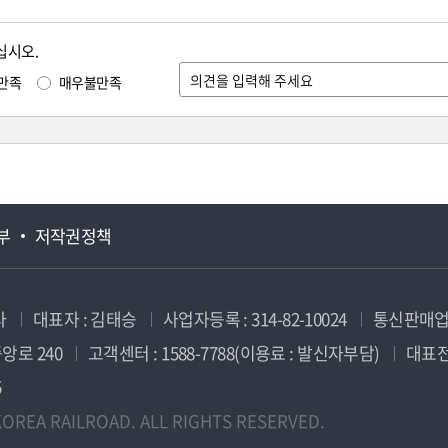
십시오.
만족
매우불만족
부
저작권정책
사
대표자 : 김태승
사업자등록 : 314-82-10024
통신판매업신
앙로 240
고객센터 : 1588-7788(이용료 : 발신자부담)
대표전화
5
OREA RAILROAD. ALL RIGHTS RESERVED.