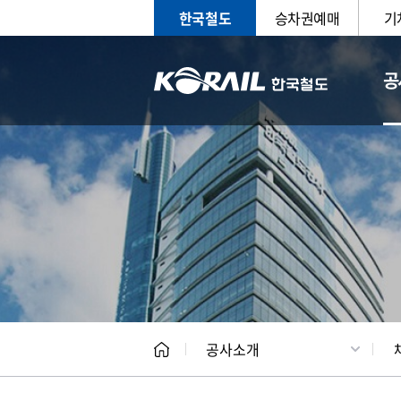
한국철도
승차권예매
기
공
CEO
일반현
공사소개