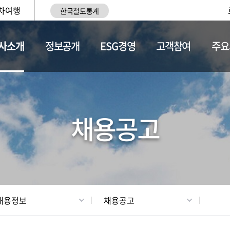
차여행
한국철도통계
사소개
정보공개
ESG경영
고객참여
주요
황
조직현황
채용정보
채용공고
채용정보
채용공고