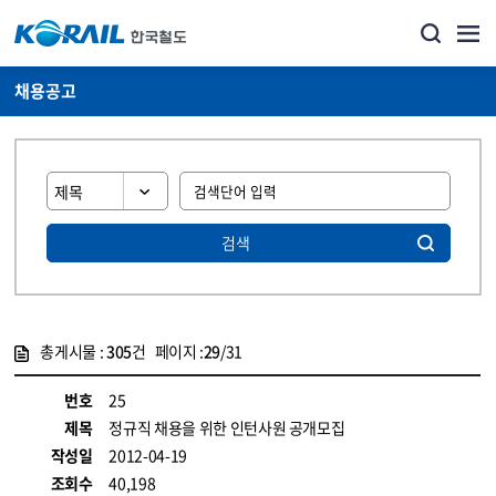
채용공고
검색
총게시물 :
305
건 페이지 :
29
/31
게시물 목록
코레일소개_경영공시_채용공고 목록 - 정보 제공
번호
25
제목
정규직 채용을 위한 인턴사원 공개모집
작성일
2012-04-19
조회수
40,198