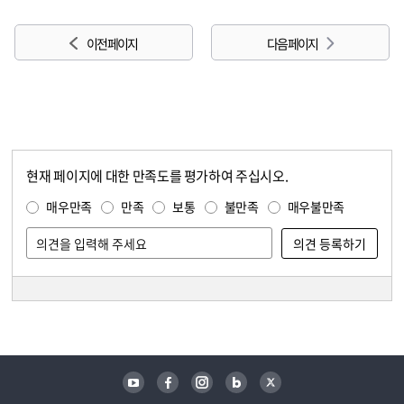
이전 페이지
다음 페이지
현재 페이지에 대한 만족도를 평가하여 주십시오.
콘텐츠 만족도 조사
만족도 조사
매우만족
만족
보통
불만족
매우불만족
담당자 정보
담당자 정보
유튜브
페이스북
인스타그램
블로그
트위터