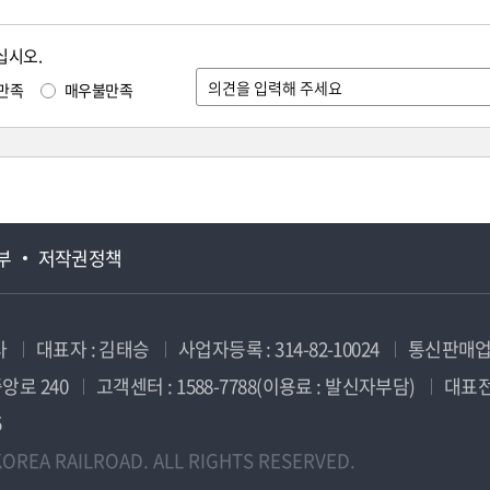
십시오.
만족
매우불만족
부
저작권정책
사
대표자 : 김태승
사업자등록 : 314-82-10024
통신판매업신
앙로 240
고객센터 : 1588-7788(이용료 : 발신자부담)
대표전화
5
OREA RAILROAD. ALL RIGHTS RESERVED.