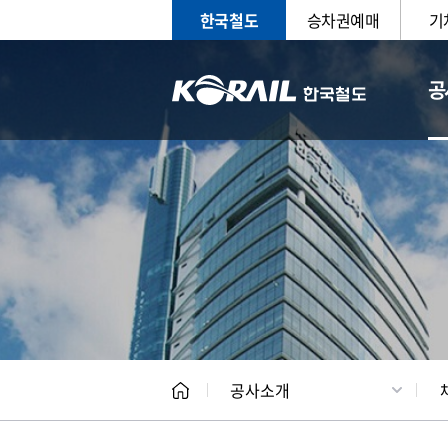
한국철도
승차권예매
기
공
CEO
일반현
공사소개