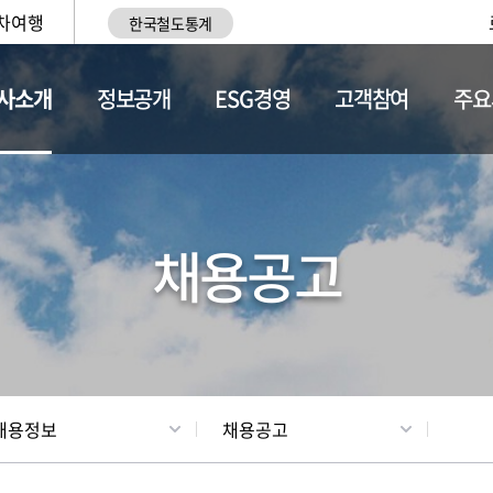
차여행
한국철도통계
사소개
정보공개
ESG경영
고객참여
주요
황
조직현황
채용정보
채용공고
채용정보
채용공고