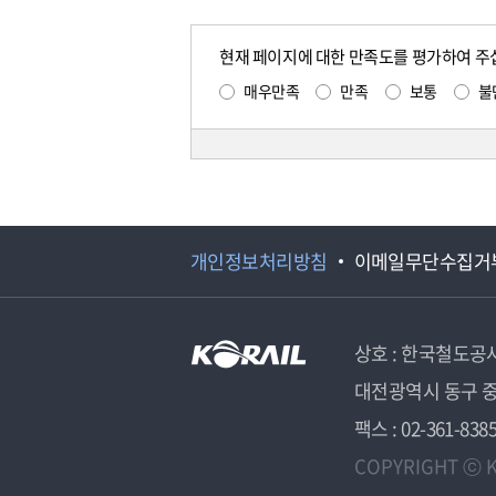
현재 페이지에 대한 만족도를 평가하여 주
매우만족
만족
보통
불
개인정보처리방침
이메일무단수집거
상호 : 한국철도공
대전광역시 동구 중
팩스 : 02-361-838
COPYRIGHT ⓒ K