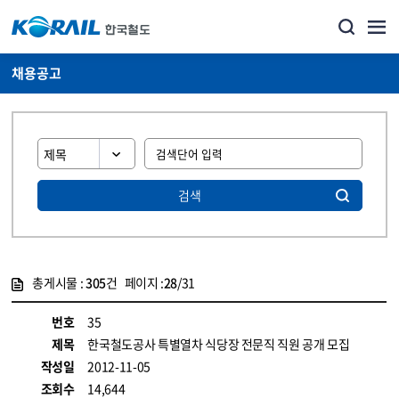
채용공고
검색
총게시물 :
305
건 페이지 :
28
/31
게시물 목록
코레일소개_경영공시_채용공고 목록 - 정보 제공
번호
35
제목
한국철도공사 특별열차 식당장 전문직 직원 공개 모집
작성일
2012-11-05
조회수
14,644