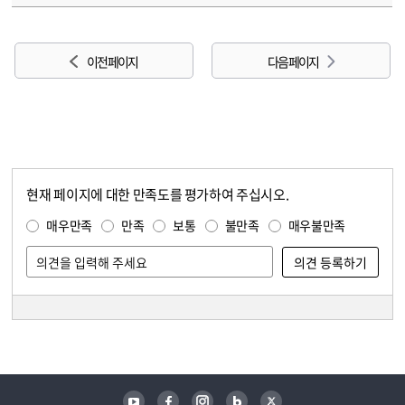
이전 페이지
다음 페이지
현재 페이지에 대한 만족도를 평가하여 주십시오.
콘텐츠 만족도 조사
만족도 조사
매우만족
만족
보통
불만족
매우불만족
담당자 정보
담당자 정보
유튜브
페이스북
인스타그램
블로그
트위터