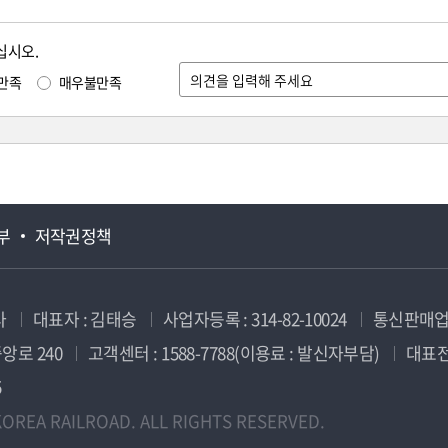
십시오.
만족
매우불만족
부
저작권정책
사
대표자 : 김태승
사업자등록 : 314-82-10024
통신판매업신
앙로 240
고객센터 : 1588-7788(이용료 : 발신자부담)
대표전화
5
OREA RAILROAD. ALL RIGHTS RESERVED.