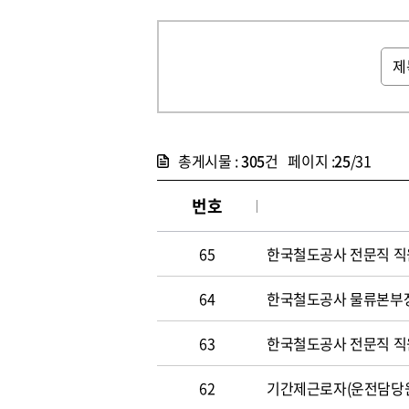
총게시물 :
305
건 페이지 :
25
/31
번호
65
한국철도공사 전문직 직원 
64
한국철도공사 물류본부장 
63
한국철도공사 전문직 직원 
62
기간제근로자(운전담당원) 