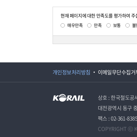
현재 페이지에 대한 만족도를 평가하여 주
매우만족
만족
보통
불
개인정보처리방침
이메일무단수집거
상호 : 한국철도공
대전광역시 동구 중
팩스 : 02-361-838
COPYRIGHT ⓒ K