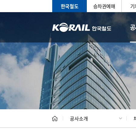
한국철도
승차권예매
기
공
CEO
일반현
공사소개