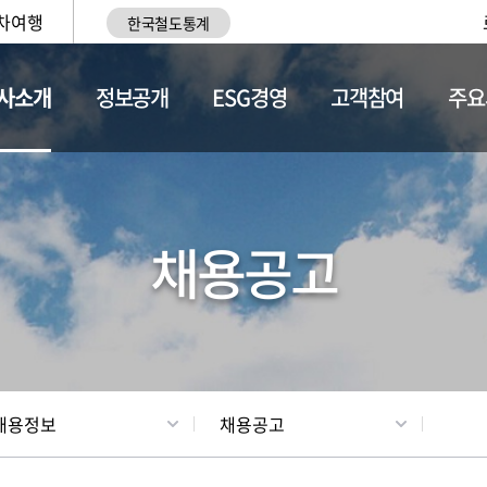
차여행
한국철도통계
사소개
정보공개
ESG경영
고객참여
주요
황
조직현황
채용정보
채용공고
채용정보
채용공고