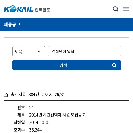
채용공고
검색
총게시물 :
304
건 페이지 :
26
/31
게시물 목록
코레일소개_경영공시_채용공고 목록 - 정보 제공
번호
54
제목
2014년 시간선택제 사원 모집공고
작성일
2014-10-01
조회수
35,244