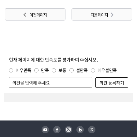
이전 페이지
다음 페이지
현재 페이지에 대한 만족도를 평가하여 주십시오.
콘텐츠 만족도 조사
만족도 조사
매우만족
만족
보통
불만족
매우불만족
담당자 정보
담당자 정보
유튜브
페이스북
인스타그램
블로그
트위터