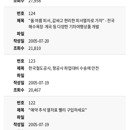
조회수
27,958
번호
124
제목
"올 여름 피서, 값싸고 편리한 피서열차로 가자" - 전국
해수욕장·계곡 등 다양한 기차여행상품 개발
파일
작성일
2005-07-20
조회수
21,810
번호
123
제목
한국철도공사, 항공사 파업대비 수송에 만전
파일
작성일
2005-07-19
조회수
20,467
번호
122
제목
"예약 추석 열차표 빨리 구입하세요"
파일
작성일
2005-07-19