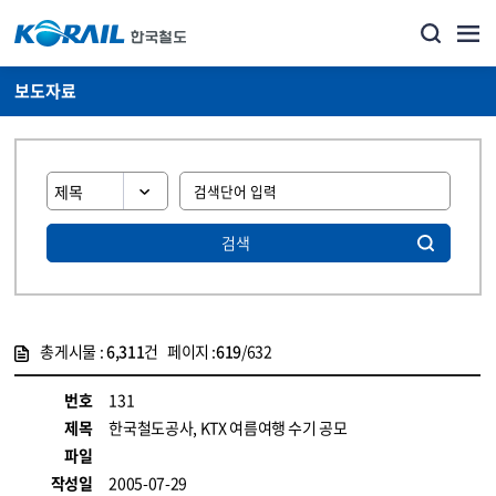
보도자료
검색
총게시물 :
6,311
건 페이지 :
619
/632
게시물 목록
뉴스·홍보_보도자료 목록 - 정보 제공
번호
131
제목
한국철도공사, KTX 여름여행 수기 공모
파일
작성일
2005-07-29