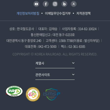
유튜브
페이스북
인스타그램
블로그
트위터
개인정보처리방침
이메일무단수집거부
저작권정책
상호 : 한국철도공사
대표자 : 김태승
사업자등록 : 314-82-10024
통신판매업신고 : 대전 동구-0233호
대전광역시 동구 중앙로 240
고객센터 : 1588-7788(이용료 : 발신자부담)
대표전화 : 042-472-5000
팩스 : 02-361-8385
COPYRIGHT ⓒ KOREA RAILROAD. ALL RIGHTS RESERVED.
계열사
관련사이트