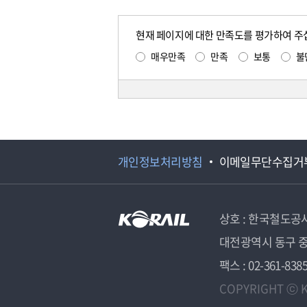
현재 페이지에 대한 만족도를 평가하여 주
매우만족
만족
보통
불
개인정보처리방침
이메일무단수집거
상호 : 한국철도공
대전광역시 동구 중
팩스 : 02-361-838
COPYRIGHT ⓒ K