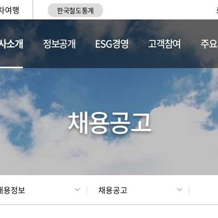
차여행
한국철도통계
사소개
정보공개
ESG경영
고객참여
주요
황
조직현황
채용정보
채용공고
채용정보
채용공고