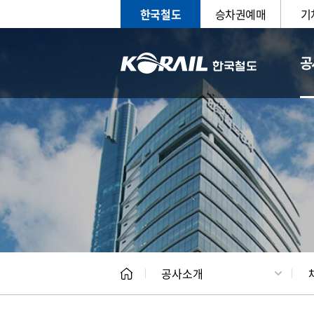
한국철도
승차권예매
기
공
CEO
일반현
공사소개