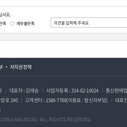
십시오.
만족
매우불만족
부
저작권정책
사
대표자 : 김태승
사업자등록 : 314-82-10024
통신판매업신
앙로 240
고객센터 : 1588-7788(이용료 : 발신자부담)
대표전화
5
OREA RAILROAD. ALL RIGHTS RESERVED.