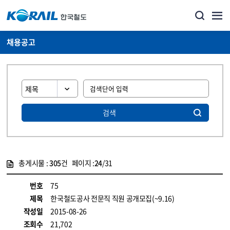
채용공고
검색
총게시물 :
305
건 페이지 :
24
/31
게시물 목록
코레일소개_경영공시_채용공고 목록 - 정보 제공
번호
75
제목
한국철도공사 전문직 직원 공개모집(~9.16)
작성일
2015-08-26
조회수
21,702