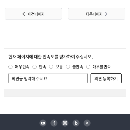
이전 페이지
다음 페이지
현재 페이지에 대한 만족도를 평가하여 주십시오.
콘텐츠 만족도 조사
만족도 조사
매우만족
만족
보통
불만족
매우불만족
담당자 정보
담당자 정보
유튜브
페이스북
인스타그램
블로그
트위터