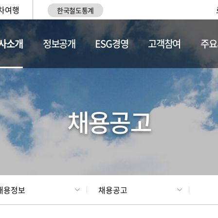
차여행
한국철도통계
사소개
정보공개
ESG경영
고객참여
주요
황
조직현황
채용정보
채용공고
채용정보
채용공고