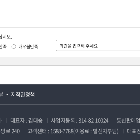
십시오.
만족
매우불만족
부
저작권정책
사
대표자 : 김태승
사업자등록 : 314-82-10024
통신판매업신
앙로 240
고객센터 : 1588-7788(이용료 : 발신자부담)
대표전화