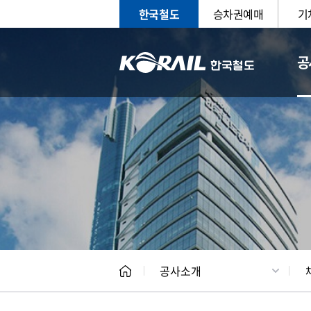
한국철도
승차권예매
기
공
CEO
일반현
공사소개