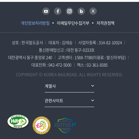
유튜브
페이스북
인스타그램
블로그
트위터
개인정보처리방침
이메일무단수집거부
저작권정책
상호 : 한국철도공사
대표자 : 김태승
사업자등록 : 314-82-10024
통신판매업신고 : 대전 동구-0233호
대전광역시 동구 중앙로 240
고객센터 : 1588-7788(이용료 : 발신자부담)
대표전화 : 042-472-5000
팩스 : 02-361-8385
COPYRIGHT ⓒ KOREA RAILROAD. ALL RIGHTS RESERVED.
계열사
관련사이트