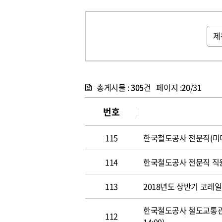
총게시물 :
305
건 페이지 :
20
/31
번호
115
한국철도공사 전문직(미디어홍
114
한국철도공사 전문직 직원 공개
113
2018년도 상반기 코레일 신
한국철도공사 철도교통관제사
112