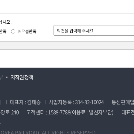
십시오.
만족
매우불만족
부
저작권정책
사
대표자 : 김태승
사업자등록 : 314-82-10024
통신판매업신
앙로 240
고객센터 : 1588-7788(이용료 : 발신자부담)
대표전화
5
OREA RAILROAD. ALL RIGHTS RESERVED.