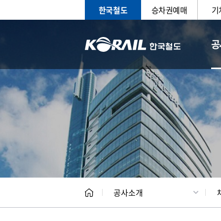
한국철도
승차권예매
기
공
CEO
일반현
공사소개