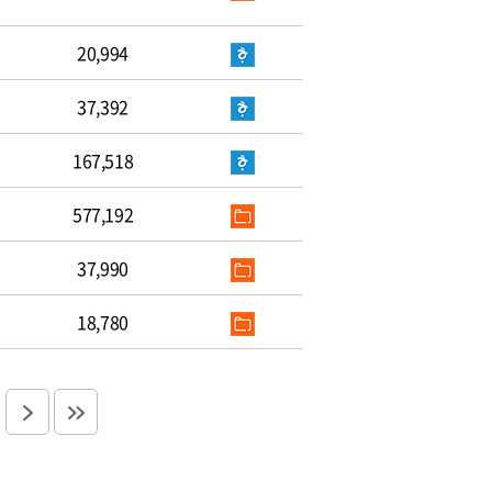
20,994
37,392
167,518
577,192
37,990
18,780