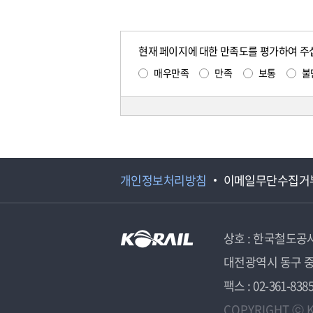
현재 페이지에 대한 만족도를 평가하여 주
매우만족
만족
보통
불
개인정보처리방침
이메일무단수집거
상호 : 한국철도공
대전광역시 동구 중
팩스 : 02-361-838
COPYRIGHT ⓒ K