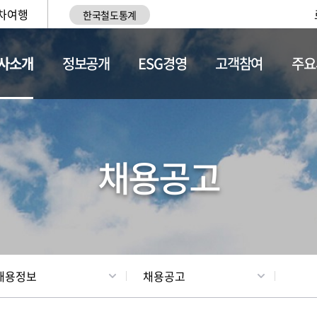
차여행
한국철도통계
사소개
정보공개
ESG경영
고객참여
주요
황
조직현황
채용정보
채용공고
채용정보
채용공고