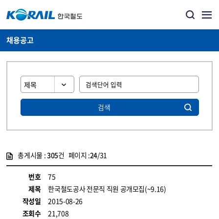
채용공고
검색
총게시물 :
305
건 페이지 :
24
/31
게시물 목록
코레일소개_경영공시_채용공고 목록 - 정보 제공
번호
75
제목
한국철도공사 전문직 직원 공개모집(~9.16)
작성일
2015-08-26
조회수
21,708