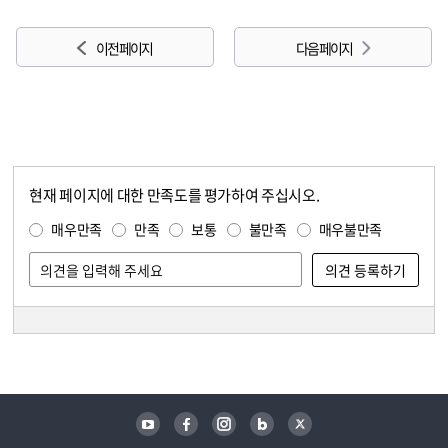
이전 페이지
다음 페이지
현재 페이지에 대한 만족도를 평가하여 주십시오.
콘텐츠 만족도 조사
만족도 조사
매우만족
만족
보통
불만족
매우불만족
담당자 정보
담당자 정보
유튜브
페이스북
인스타그램
블로그
트위터