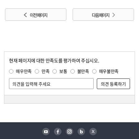
이전 페이지
다음 페이지
현재 페이지에 대한 만족도를 평가하여 주십시오.
콘텐츠 만족도 조사
만족도 조사
매우만족
만족
보통
불만족
매우불만족
담당자 정보
담당자 정보
유튜브
페이스북
인스타그램
블로그
트위터