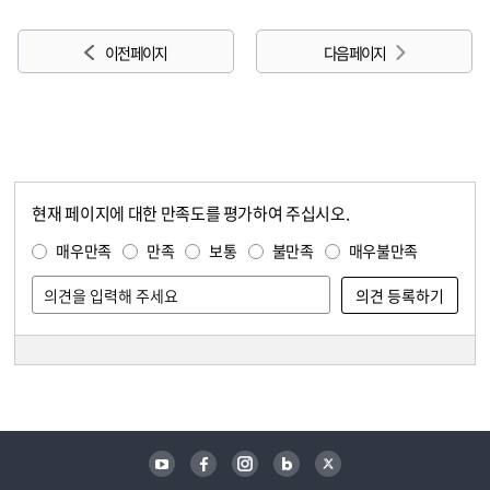
이전 페이지
다음 페이지
현재 페이지에 대한 만족도를 평가하여 주십시오.
콘텐츠 만족도 조사
만족도 조사
매우만족
만족
보통
불만족
매우불만족
담당자 정보
담당자 정보
유튜브
페이스북
인스타그램
블로그
트위터