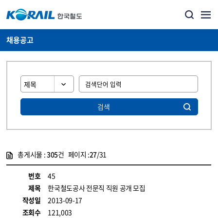
채용공고
검색
총게시물 :
305
건 페이지 :
27
/31
게시물 목록
코레일소개_경영공시_채용공고 목록 - 정보 제공
번호
45
제목
한국철도공사 전문직 직원 공개 모집
작성일
2013-09-17
조회수
121,003