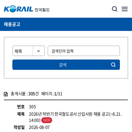
채용공고
검색
총게시물 :
305
건 페이지 :
1
/31
게시물 목록
코레일소개_경영공시_채용공고 목록 - 정보 제공
번호
305
제목
2026년 하반기 한국철도공사 신입사원 채용 공고(~8.21.
14:00)
작성일
2026-08-07