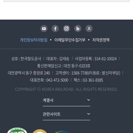
담당자 정보
담당자 정보
유튜브
페이스북
인스타그램
블로그
트위터
개인정보처리방침
이메일무단수집거부
저작권정책
상호 : 한국철도공사
대표자 : 김태승
사업자등록 : 314-82-10024
통신판매업신고 : 대전 동구-0233호
대전광역시 동구 중앙로 240
고객센터 : 1588-7788(이용료 : 발신자부담)
대표전화 : 042-472-5000
팩스 : 02-361-8385
COPYRIGHT ⓒ KOREA RAILROAD. ALL RIGHTS RESERVED.
계열사
관련사이트