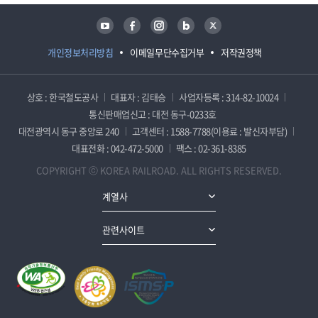
유튜브
페이스북
인스타그램
블로그
트위터
개인정보처리방침
이메일무단수집거부
저작권정책
상호 : 한국철도공사
대표자 : 김태승
사업자등록 : 314-82-10024
통신판매업신고 : 대전 동구-0233호
대전광역시 동구 중앙로 240
고객센터 : 1588-7788(이용료 : 발신자부담)
대표전화 : 042-472-5000
팩스 : 02-361-8385
COPYRIGHT ⓒ KOREA RAILROAD. ALL RIGHTS RESERVED.
계열사
관련사이트