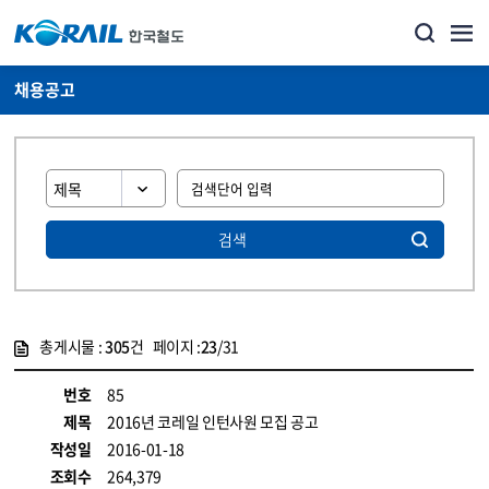
채용공고
검색
총게시물 :
305
건 페이지 :
23
/31
게시물 목록
코레일소개_경영공시_채용공고 목록 - 정보 제공
번호
85
제목
2016년 코레일 인턴사원 모집 공고
작성일
2016-01-18
조회수
264,379