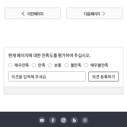
이전 페이지
다음 페이지
현재 페이지에 대한 만족도를 평가하여 주십시오.
콘텐츠 만족도 조사
만족도 조사
매우만족
만족
보통
불만족
매우불만족
담당자 정보
담당자 정보
유튜브
페이스북
인스타그램
블로그
트위터