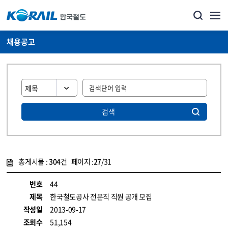
채용공고
검색
총게시물 :
304
건 페이지 :
27
/31
게시물 목록
코레일소개_경영공시_채용공고 목록 - 정보 제공
번호
44
제목
한국철도공사 전문직 직원 공개 모집
작성일
2013-09-17
조회수
51,154