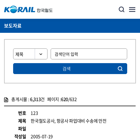
보도자료
검색
총게시물 :
6,313
건 페이지 :
620
/632
게시물 목록
뉴스·홍보_보도자료 목록 - 정보 제공
번호
123
제목
한국철도공사, 항공사 파업대비 수송에 만전
파일
작성일
2005-07-19