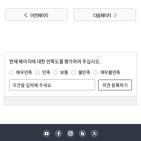
이전 페이지
다음 페이지
현재 페이지에 대한 만족도를 평가하여 주십시오.
콘텐츠 만족도 조사
만족도 조사
매우만족
만족
보통
불만족
매우불만족
담당자 정보
담당자 정보
유튜브
페이스북
인스타그램
블로그
트위터