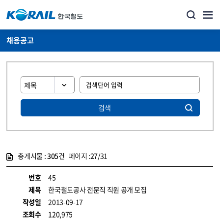
채용공고
검색
총게시물 :
305
건 페이지 :
27
/31
게시물 목록
코레일소개_경영공시_채용공고 목록 - 정보 제공
번호
45
제목
한국철도공사 전문직 직원 공개 모집
작성일
2013-09-17
조회수
120,975