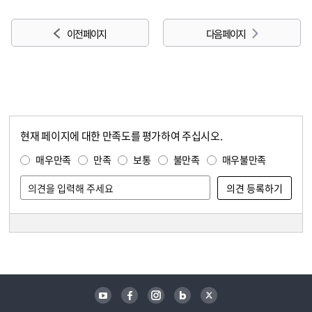
이전 페이지
다음 페이지
현재 페이지에 대한 만족도를 평가하여 주십시오.
콘텐츠 만족도 조사
만족도 조사
매우만족
만족
보통
불만족
매우불만족
담당자 정보
담당자 정보
유튜브
페이스북
인스타그램
블로그
트위터