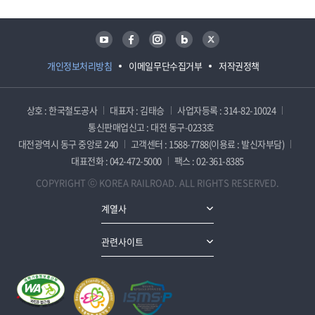
유튜브
페이스북
인스타그램
블로그
트위터
개인정보처리방침
이메일무단수집거부
저작권정책
상호 : 한국철도공사
대표자 : 김태승
사업자등록 : 314-82-10024
통신판매업신고 : 대전 동구-0233호
대전광역시 동구 중앙로 240
고객센터 : 1588-7788(이용료 : 발신자부담)
대표전화 : 042-472-5000
팩스 : 02-361-8385
COPYRIGHT ⓒ KOREA RAILROAD. ALL RIGHTS RESERVED.
계열사
관련사이트