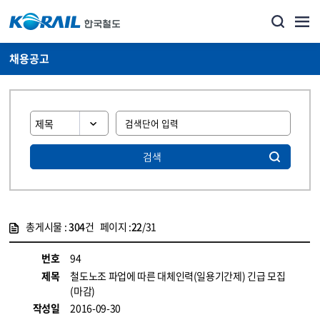
채용공고
검색
총게시물 :
304
건 페이지 :
22
/31
게시물 목록
코레일소개_경영공시_채용공고 목록 - 정보 제공
번호
94
제목
철도노조 파업에 따른 대체인력(일용기간제) 긴급 모집
(마감)
작성일
2016-09-30