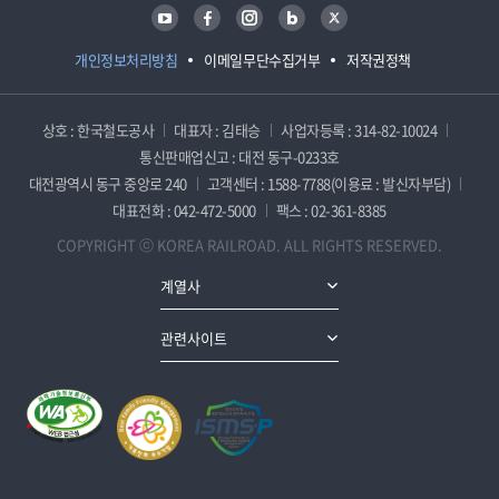
유튜브
페이스북
인스타그램
블로그
트위터
개인정보처리방침
이메일무단수집거부
저작권정책
상호 : 한국철도공사
대표자 : 김태승
사업자등록 : 314-82-10024
통신판매업신고 : 대전 동구-0233호
대전광역시 동구 중앙로 240
고객센터 : 1588-7788(이용료 : 발신자부담)
대표전화 : 042-472-5000
팩스 : 02-361-8385
COPYRIGHT ⓒ KOREA RAILROAD. ALL RIGHTS RESERVED.
계열사
관련사이트