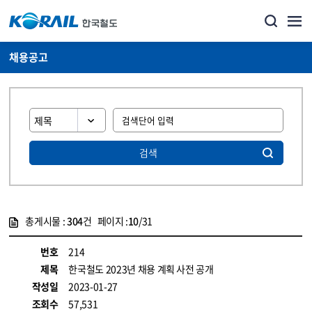
채용공고
검색
총게시물 :
304
건 페이지 :
10
/31
게시물 목록
코레일소개_경영공시_채용공고 목록 - 정보 제공
번호
214
제목
한국철도 2023년 채용 계획 사전 공개
작성일
2023-01-27
조회수
57,531