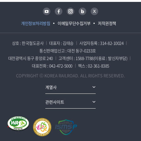
유튜브
페이스북
인스타그램
블로그
트위터
개인정보처리방침
이메일무단수집거부
저작권정책
상호 : 한국철도공사
대표자 : 김태승
사업자등록 : 314-82-10024
통신판매업신고 : 대전 동구-0233호
대전광역시 동구 중앙로 240
고객센터 : 1588-7788(이용료 : 발신자부담)
대표전화 : 042-472-5000
팩스 : 02-361-8385
COPYRIGHT ⓒ KOREA RAILROAD. ALL RIGHTS RESERVED.
계열사
관련사이트