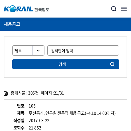
채용공고
검색
총게시물 :
305
건 페이지 :
21
/31
게시물 목록
코레일소개_경영공시_채용공고 목록 - 정보 제공
번호
105
제목
무선통신, 연구원 전문직 채용 공고(~4.10 14:00까지)
작성일
2017-03-22
조회수
21,852