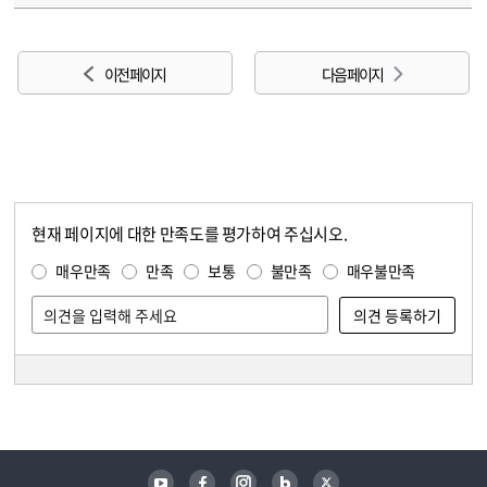
이전 페이지
다음 페이지
현재 페이지에 대한 만족도를 평가하여 주십시오.
콘텐츠 만족도 조사
만족도 조사
매우만족
만족
보통
불만족
매우불만족
담당자 정보
담당자 정보
유튜브
페이스북
인스타그램
블로그
트위터