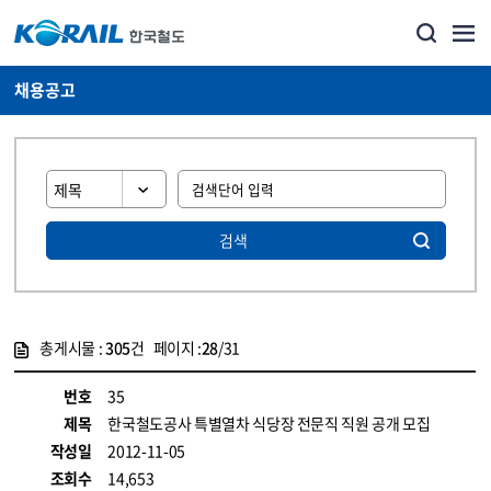
채용공고
검색
총게시물 :
305
건 페이지 :
28
/31
게시물 목록
코레일소개_경영공시_채용공고 목록 - 정보 제공
번호
35
제목
한국철도공사 특별열차 식당장 전문직 직원 공개 모집
작성일
2012-11-05
조회수
14,653