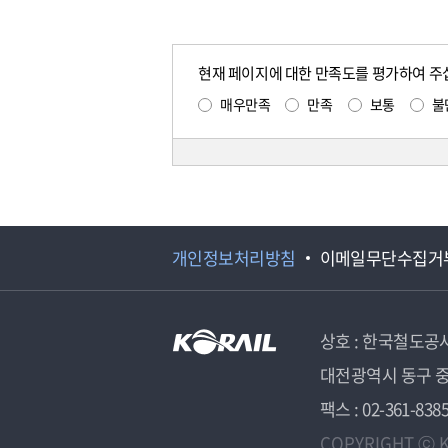
현재 페이지에 대한 만족도를 평가하여 주
매우만족
만족
보통
불
개인정보처리방침
이메일무단수집거
상호 : 한국철도공
대전광역시 동구 중
팩스 : 02-361-838
COPYRIGHT ⓒ K