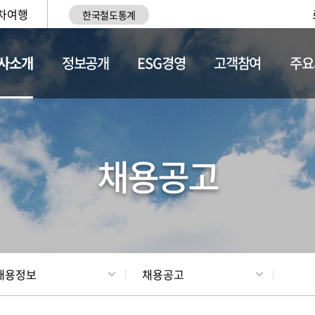
차여행
한국철도통계
사소개
정보공개
ESG경영
고객참여
주요
황
조직현황
채용정보
채용공고
채용정보
채용공고