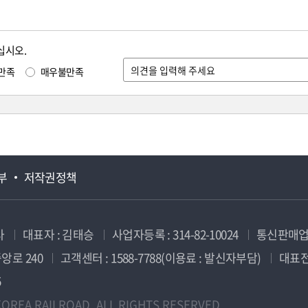
십시오.
만족
매우불만족
부
저작권정책
사
대표자 : 김태승
사업자등록 : 314-82-10024
통신판매업신
앙로 240
고객센터 : 1588-7788(이용료 : 발신자부담)
대표전화
5
OREA RAILROAD. ALL RIGHTS RESERVED.