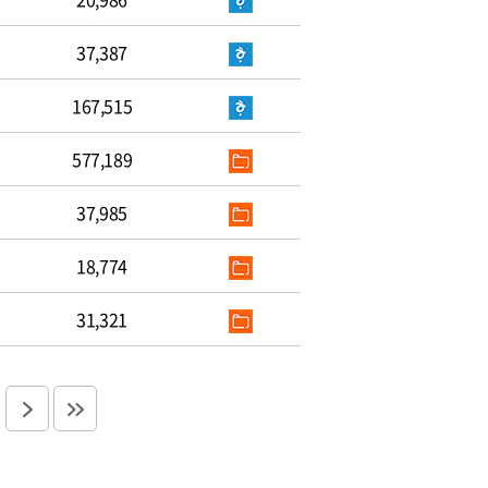
37,387
167,515
577,189
37,985
18,774
31,321