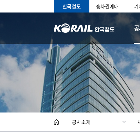
한국철도
승차권예매
기
공
CEO
일반현
공사소개