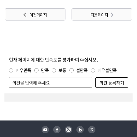
이전 페이지
다음 페이지
현재 페이지에 대한 만족도를 평가하여 주십시오.
콘텐츠 만족도 조사
만족도 조사
매우만족
만족
보통
불만족
매우불만족
담당자 정보
담당자 정보
유튜브
페이스북
인스타그램
블로그
트위터