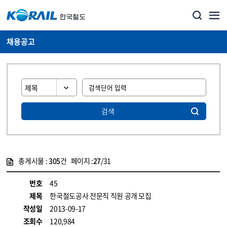
채용공고
검색
총게시물 :
305
건 페이지 :
27
/31
게시물 목록
코레일소개_경영공시_채용공고 목록 - 정보 제공
번호
45
제목
한국철도공사 전문직 직원 공개 모집
작성일
2013-09-17
조회수
120,984