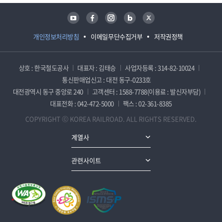
유튜브
페이스북
인스타그램
블로그
트위터
개인정보처리방침
이메일무단수집거부
저작권정책
상호 : 한국철도공사
대표자 : 김태승
사업자등록 : 314-82-10024
통신판매업신고 : 대전 동구-0233호
대전광역시 동구 중앙로 240
고객센터 : 1588-7788(이용료 : 발신자부담)
대표전화 : 042-472-5000
팩스 : 02-361-8385
COPYRIGHT ⓒ KOREA RAILROAD. ALL RIGHTS RESERVED.
계열사
관련사이트