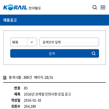
채용공고
검색
총게시물 :
305
건 페이지 :
23
/31
게시물 목록
코레일소개_경영공시_채용공고 목록 - 정보 제공
번호
85
제목
2016년 코레일 인턴사원 모집 공고
작성일
2016-01-18
조회수
264,389